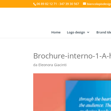
06 89 82 12 71 - 347 39 30 567
biancolapisdesi
Home
Logo design
Brand Ide
Brochure-interno-1-A-h
da
Eleonora Giacinti