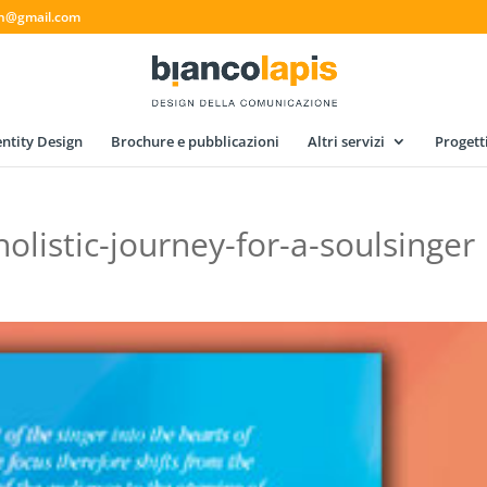
gn@gmail.com
ntity Design
Brochure e pubblicazioni
Altri servizi
Progett
olistic-journey-for-a-soulsinger