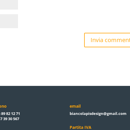
fono
email
 89 82 12 71
biancolapisdesign@gmail.com
7 39 30 567
Partita IVA