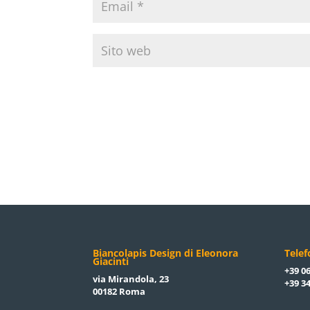
Biancolapis Design di Eleonora
Tele
Giacinti
+39 06
via Mirandola, 23
+39 34
00182 Roma