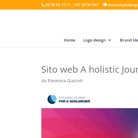
06 89 82 12 71 - 347 39 30 567
biancolapisdesi
Home
Logo design
Brand Ide
Sito web A holistic Jou
da
Eleonora Giacinti