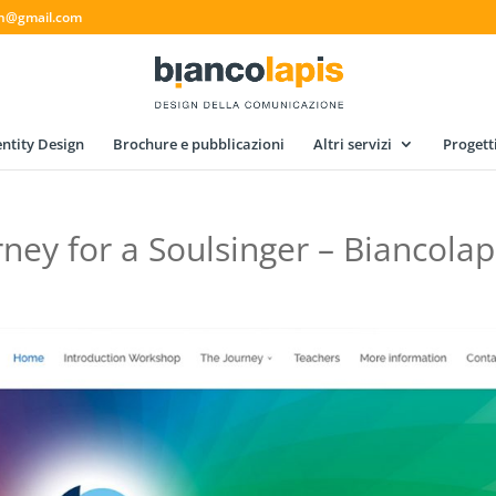
gn@gmail.com
ntity Design
Brochure e pubblicazioni
Altri servizi
Progett
rney for a Soulsinger – Biancolap