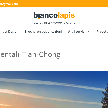
gn@gmail.com
ntity Design
Brochure e pubblicazioni
Altri servizi
Progett
rientali-Tian-Chong