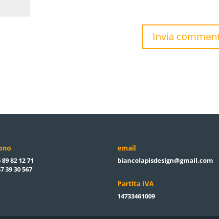
fono
email
 89 82 12 71
biancolapisdesign@gmail.com
7 39 30 567
Partita IVA
14733461009