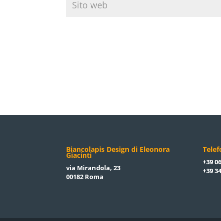
Biancolapis Design di Eleonora
Tele
Giacinti
+39 06
via Mirandola, 23
+39 34
00182 Roma