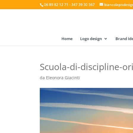
06 89 82 12 71 - 347 39 30 567
biancolapisdesi
Home
Logo design
Brand Ide
Scuola-di-discipline-o
da
Eleonora Giacinti