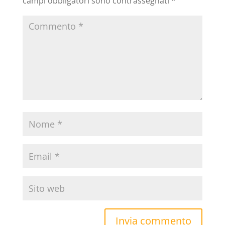
campi obbligatori sono contrassegnati
*