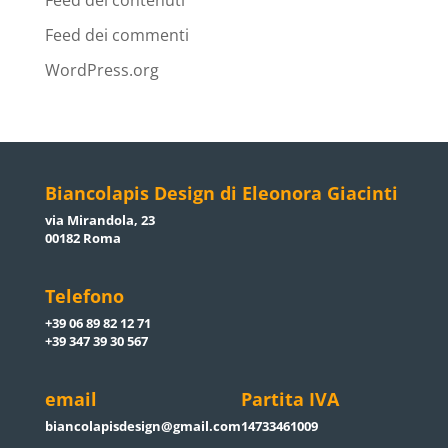
Feed dei contenuti
Feed dei commenti
WordPress.org
Biancolapis Design di Eleonora Giacinti
via Mirandola, 23
00182 Roma
Telefono
+39 06 89 82 12 71
+39 347 39 30 567
email
Partita IVA
biancolapisdesign@gmail.com
14733461009