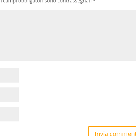
I campi obbligatori sono contrassegnati
*