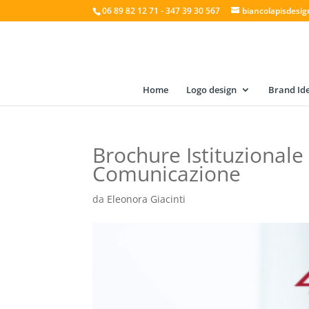
06 89 82 12 71 - 347 39 30 567
biancolapisdesi
Home
Logo design
Brand Ide
Brochure Istituzionale 
Comunicazione
da
Eleonora Giacinti