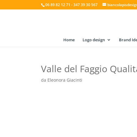
06 89 82 12 71 - 347 39 30 567
biancolapisdesi
Home
Logo design
Brand Ide
Valle del Faggio Qualita
da
Eleonora Giacinti