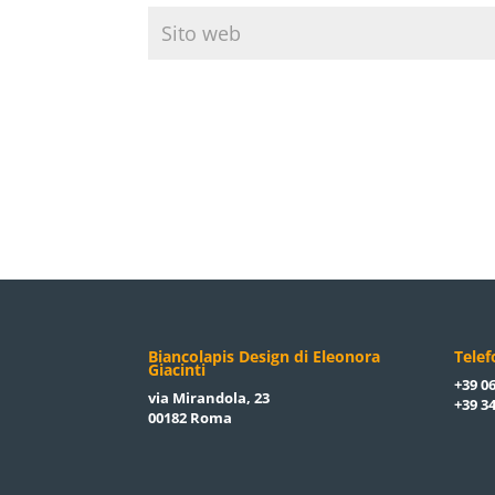
Biancolapis Design di Eleonora
Tele
Giacinti
+39 06
via Mirandola, 23
+39 34
00182 Roma