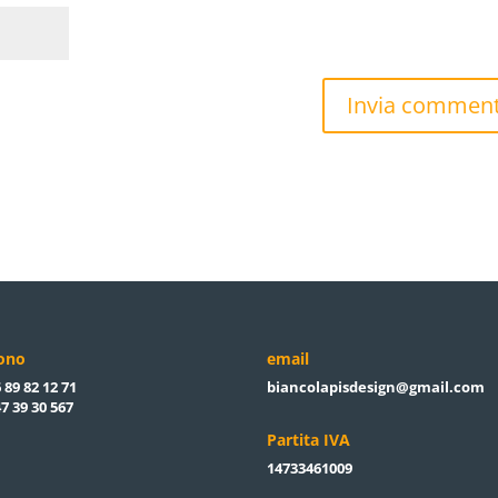
fono
email
 89 82 12 71
biancolapisdesign@gmail.com
7 39 30 567
Partita IVA
14733461009