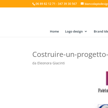
06 89 82 12 71 - 347 39 30 567
biancolapisdesi
Home
Logo design
Brand Ide
Costruire-un-progetto
da
Eleonora Giacinti